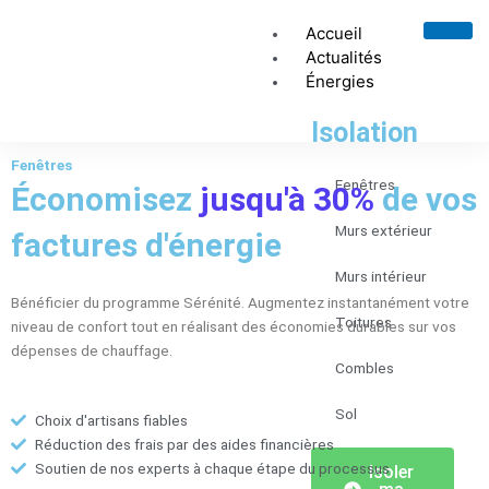
Aller
Accueil
au
Actualités
contenu
Énergies
Isolation
Fenêtres
Fenêtres
Économisez
jusqu'à 30%
de vos
Murs extérieur
factures d'énergie
Murs intérieur
Bénéficier du programme Sérénité. Augmentez instantanément votre
Toitures
niveau de confort tout en réalisant des économies durables sur vos
dépenses de chauffage.
Combles
Sol
Choix d'artisans fiables
Réduction des frais par des aides financières
Soutien de nos experts à chaque étape du processus
Isoler