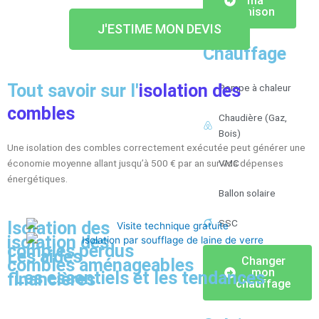
ma
maison
J'ESTIME MON DEVIS
Chauffage
Tout savoir sur l'
isolation des
Pompe à chaleur
combles
Chaudière (Gaz,
Bois)
Une isolation des combles correctement exécutée peut générer une
VMC
économie moyenne allant jusqu’à 500 € par an sur vos dépenses
énergétiques.
Ballon solaire
SSC
Isolation des
isolation des
combles perdus
Les aides
Changer
combles aménageables
mon
Les essentiels
et les tendances
financières
chauffage