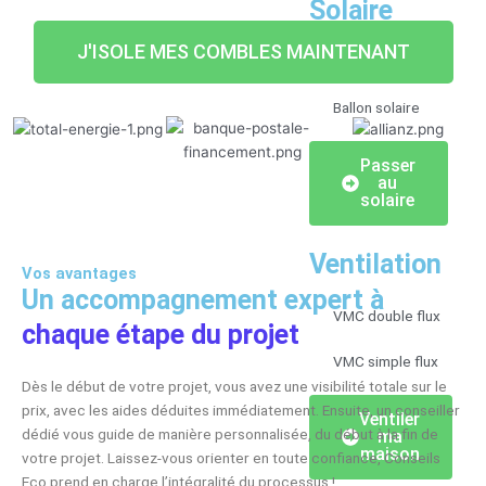
Solaire
J'ISOLE MES COMBLES MAINTENANT
Panneaux solaire
Ballon solaire
Passer
au
solaire
Ventilation
Vos avantages
Un accompagnement expert à
VMC double flux
chaque étape du projet
VMC simple flux
Dès le début de votre projet, vous avez une visibilité totale sur le
prix, avec les aides déduites immédiatement. Ensuite, un conseiller
Ventiler
dédié vous guide de manière personnalisée, du début à la fin de
ma
maison
votre projet. Laissez-vous orienter en toute confiance, Conseils
Eco prend en charge l’intégralité du processus !