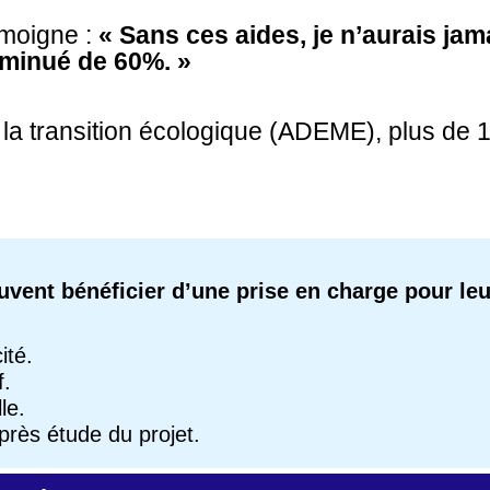
émoigne :
« Sans ces aides, je n’aurais jama
diminué de 60%. »
 la transition écologique (ADEME), plus de 
uvent bénéficier d’une prise en charge pour leu
ité.
f.
le.
près étude du projet.