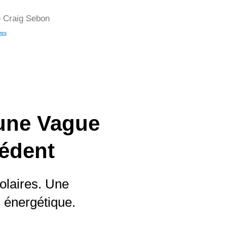
te Craig Sebon
res
’une Vague
édent
olaires. Une
n énergétique.