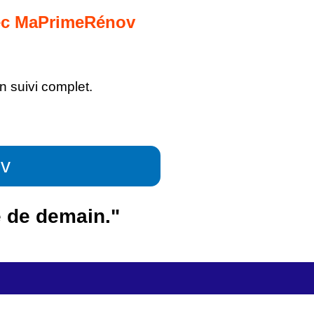
avec MaPrimeRénov
n suivi complet.
ov
e de demain."