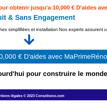
pour obtenir jusqu'a 10,000 € D'aides 
uit & Sans Engagement
s simplifiées et installation Nos experts assurent u
10,000 € D'aides avec MaPrimeRén
ourd'hui pour construire le mond
tions légales © 2023 Conseilseco.com